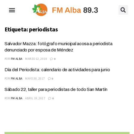
Etiqueta:
periodistas
Salvador Mazza: fotógrafo municipal acosa a periodista
denunciado por esposa de Méndez
POR
FM ALBA
MARZO 12, 2018
0
Día del Periodista: calendario de actividades para junio
POR
FM ALBA
MAYO 30, 2017
0
Sábado 22, taller para periodistas de todo San Martín
POR
FM ALBA
ABRIL 19, 2017
0