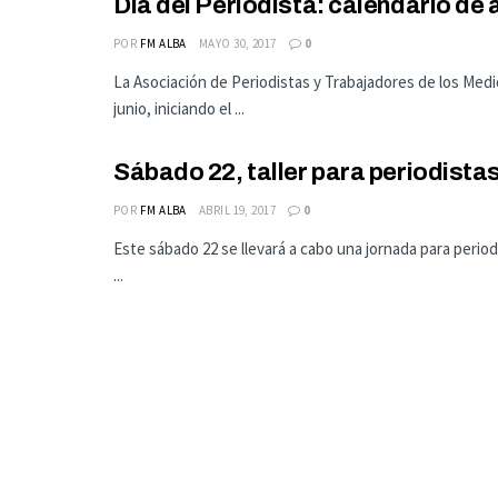
Día del Periodista: calendario de 
POR
FM ALBA
MAYO 30, 2017
0
La Asociación de Periodistas y Trabajadores de los Med
junio, iniciando el ...
Sábado 22, taller para periodista
POR
FM ALBA
ABRIL 19, 2017
0
Este sábado 22 se llevará a cabo una jornada para period
...