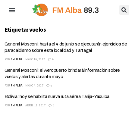
Etiqueta:
vuelos
General Mosconi: hasta el 4 de junio se ejecutarán ejercicios de
paracaidismo sobre esta localidad y Tartagal
POR
FM ALBA
MAYO 16, 2017
0
General Mosconi: el Aeropuerto brindará información sobre
vuelos y alertas durante mayo
POR
FM ALBA
MAYO 4, 2017
0
Bolivia: hoy se habilita nueva ruta aérea Tarija- Yacuiba
POR
FM ALBA
ABRIL 18, 2017
0