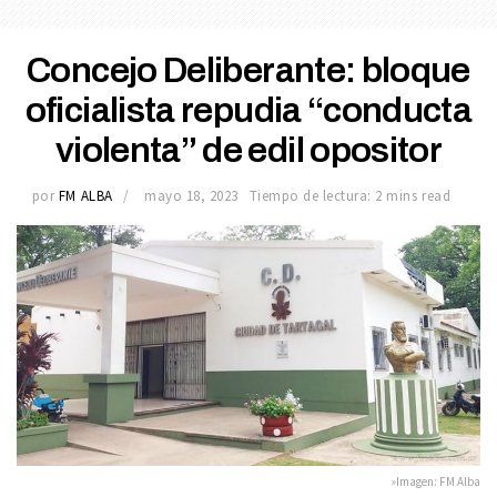
Concejo Deliberante: bloque
oficialista repudia “conducta
violenta” de edil opositor
por
FM ALBA
mayo 18, 2023
Tiempo de lectura: 2 mins read
»Imagen: FM Alba