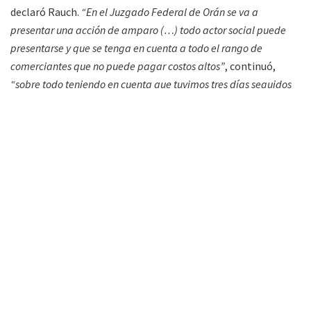
declaró Rauch.
“En el Juzgado Federal de Orán se va a
presentar una acción de amparo (…) todo actor social puede
presentarse y que se tenga en cuenta a todo el rango de
comerciantes que no puede pagar costos altos”
, continuó,
“sobre todo teniendo en cuenta que tuvimos tres días seguidos
de corte de luz por un rango amplio de tiempo”.
Acompañando las propuestas que surgen, los diputados por
el departamento San Martín comprometieron presentar un
proyecto de ley para bonificación por zona cálida,
“ya que se
vienen aumentos para mayo y luego otro en junio”,
recordó
Rauch. En tanto, Galeano se encuentra esta semana a
Buenos Aires para sumar el apoyo de la
CAME
(Confederación Argentina de la Mediana Empresa)
al
amparo presentado por Provincia contra
Cammesa
(Compañía Administradora del Mercado Mayorista
Eléctrico Sociedad Anónima).