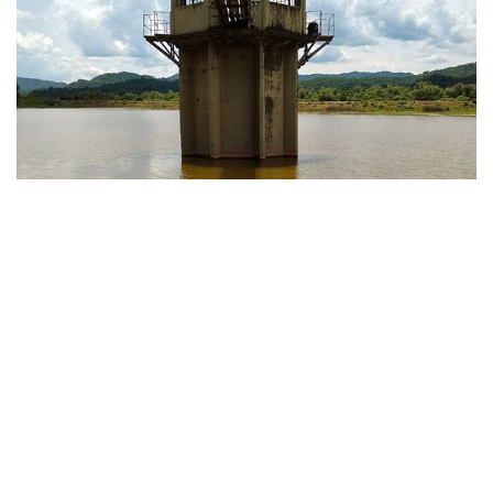
»Formación de algas en el Dique Itiyuro (Crédito imagen: Malaquías Alelandriel – GM)
Boyas de ultrasonido