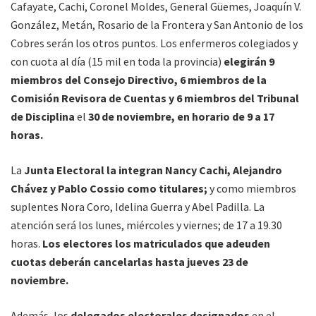
Cafayate, Cachi, Coronel Moldes, General Güemes, Joaquín V.
González, Metán, Rosario de la Frontera y San Antonio de los
Cobres serán los otros puntos. Los enfermeros colegiados y
con cuota al día (15 mil en toda la provincia)
elegirán 9
miembros del Consejo Directivo, 6 miembros de la
Comisión Revisora de Cuentas y 6 miembros del Tribunal
de Disciplina
el
30 de noviembre, en horario de 9 a 17
horas.
La
Junta Electoral la integran Nancy Cachi, Alejandro
Chávez y Pablo Cossio como titulares;
y como miembros
suplentes Nora Coro, Idelina Guerra y Abel Padilla. La
atención será los lunes, miércoles y viernes; de 17 a 19.30
horas.
Los electores los matriculados que adeuden
cuotas deberán cancelarlas hasta jueves 23 de
noviembre.
Además, los
delegados electorales designados
en el