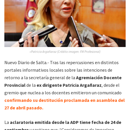
»Patricia Argañaraz (Crédito imagen: FM Profesional)
Nuevo Diario de Salta.- Tras las repercusiones en distintos
portales informativos locales sobre las intenciones de
retorno a la secretaría general de la
Agremiación Docente
Provincial
de la
ex dirigente Patricia Argañaraz
, desde el
gremio que nuclea a los docentes emitieron un comunicado
confirmando su destitución proclamada en asamblea del
27 de abril pasado.
La
aclaratoria emitida desde la ADP tiene fecha de 24 de
septiembre
y sostiene que:
“Consideramos de imperiosa