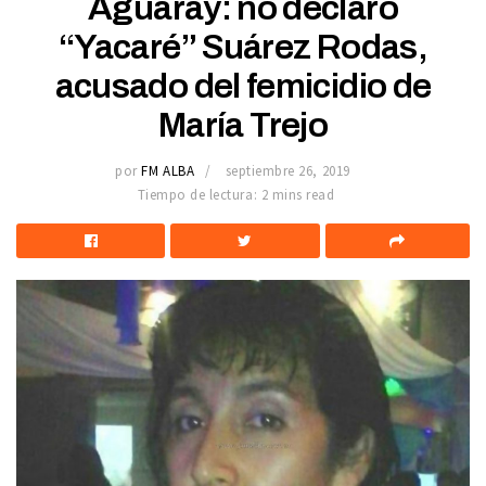
Aguaray: no declaró
“Yacaré” Suárez Rodas,
acusado del femicidio de
María Trejo
por
FM ALBA
septiembre 26, 2019
Tiempo de lectura: 2 mins read