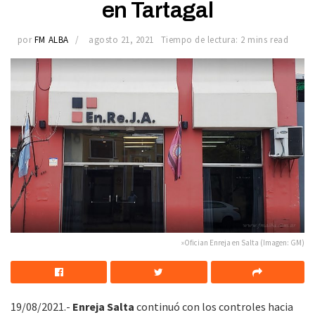
en Tartagal
por
FM ALBA
agosto 21, 2021
Tiempo de lectura: 2 mins read
»Ofician Enreja en Salta (Imagen: GM)
19/08/2021.-
Enreja Salta
continuó con los controles hacia