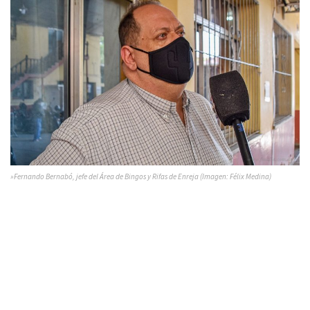
»Fernando Bernabó, jefe del Área de Bingos y Rifas de Enreja (Imagen: Félix Medina)
Enreja viene trabajando desde el año pasado en todo el
territorio provincial. Recientemente estuvieron en Orán y en
su arribo a Tartagal mantuvieron un encuentro con el
ejecutivo municipal. La delegación llegada se distribuyó en
varios grupos de control que orientaron a casas de Tómbola,
casinos y otros. Bernabó agregó que;
en cuanto a Bingos;