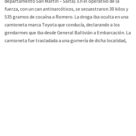
departamento San Martín – Salta). En el operativo de la
fuerza, con un can antinarcóticos, se secuestraron 30 kilos y
535 gramos de cocaína a Romero. La droga iba oculta en una
camioneta marca Toyota que conducía, declarando a los
gendarmes que iba desde General Ballivián a Embarcación. La
camioneta fue trasladada a una gomería de dicha localidad,
lugar donde se procedió a revisar las ruedas, todo ello ante el
control judicial y con la presencia de testigos.
Fue así que se descubrieron
7 paquetes de droga en cada
neumático
, lo que totalizó el peso de lo secuestrado. El
fiscal precisó en su alegato que el operativo seguía una
investigación iniciada desde el 11 de junio del 2020, a
partir de una denuncia anónima
; oportunidad donde
denunciaban acopio de droga en una finca, punto donde
acondicionaban el estupefaciente para trasladarlo al sur del
país.
Los Girón viajaban en camionetas Toyota ayudados
por otros implicados.