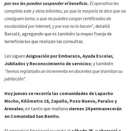
por eso les pueden suspender el beneficio.
El operativo les
completa este y otros trámites, ya que la mayoría te dice que no
consiguen turno; o que no pueden cargar certificados de
escolaridad por internet; y por eso no lo hacen”
, detalló
Barcatt, agregando que es también la mayor franja de
beneficiarios que realizan las consultas.
Les siguen
Asignación por Embarazo, Ayuda Escolar,
Jubilados y Reconocimiento de servicios
; y también
“hemos registrado un incremento en docentes que tramitan su
jubilación”
.
Hoy jueves se recorría las comunidades de Lapacho
Mocho, Kilómetro 18, Zapallo, Pozo Nuevo, Paraíso y
Arenales
; en tanto que mañana
viernes 24 permanecerán
en Comunidad San Benito.
El operativo finalizará su visita el
sábado 25, y abarcará a