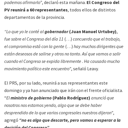
podemos afirmarlo”
, declaró esta mañana.
El Congreso del
PV reunirá a 60 representantes
, todos ellos de distintos
departamentos de la provincia.
“Lo que yo le conté al
gobernador
(Juan Manuel Urtubey)
,
fue sobre el Congreso del día 11
(…)
concuerdo que el trabajo,
el compromiso está con la gente
(…)
hay muchos dirigentes que
están deseosos de salirse y otros no tanto. Así que vamos a salir
cuando el Congreso se expida libremente . Ha causado mucho
movimiento político este encuentro”
, señaló Leavy.
El PRS, por su lado, reunirá a sus representantes este
domingo y ya han anunciado que irán con el frente oficialista.
“
El
ministro de gobierno
(Pablo Rodríguez)
anunció que
nosotros nos estamos yendo, algo que se debe haber
desprendido de lo que varios congresales nuestros dijeron”
,
agregó
“no es algo que descarte, pero vamos a esperar a la
desición del Congreso”.
.