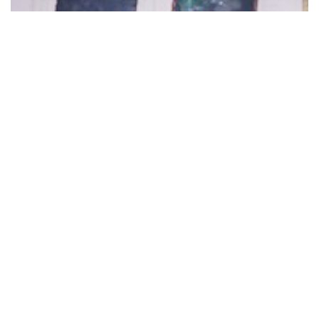
»Imagen: prensa Policía de Salta
La investigación desplegada posteriormente, a cargo del
Grupo Investigativo N° 43 de Salvador Mazza
, permitió
descubrir la identidad de los autores y seguirles la pista,
ayudados por las imágenes de las cámaras de seguridad. Tras
detener a los dos jóvenes, también se dirigieron a un
terreno
baldío, en donde habían ocultado el dinero y en bolsas de
consorcio.
En el interior de las bolsas hallaron el dinero, el cual
procedieron a secuestrar, como
también un arma de fuego