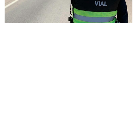
»Imagen: prensa Policía de Salta
Los controles vehiculares incluirán
documentación en
todos los casos, y uso del cinturón de seguridad; y en
caso de motos, chaleco refractario, casco y dos
personas por transporte
; como también en todos los casos
respetar las normativas y medidas en caso de inclemencias
del tiempo. Los fieles que decidan transitar de manera
peatonal hasta el Santuario deberán hacerlo en sentido
contrario al tránsito, vestir ropas de colores claros,
llevar chaleco refractario, y portar linterna o luz en mano
para señalizaciones.