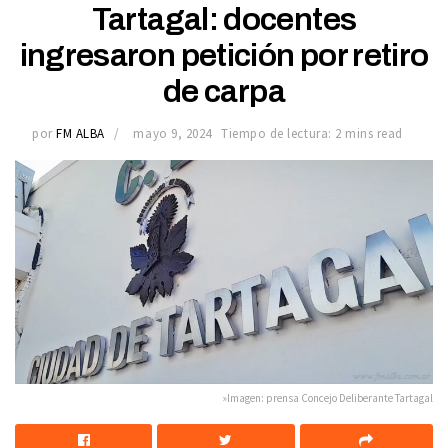
Tartagal: docentes
ingresaron petición por retiro
de carpa
por
FM ALBA
mayo 9, 2024
Tiempo de lectura: 2 mins read
»Imagen: prensa Concejo Deliberante Tartagal