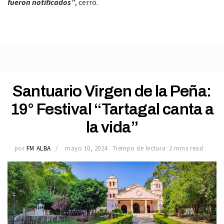
fueron notificados”
, cerró.
Santuario Virgen de la Peña:
19° Festival “Tartagal canta a
la vida”
por
FM ALBA
mayo 10, 2024
Tiempo de lectura: 2 mins read