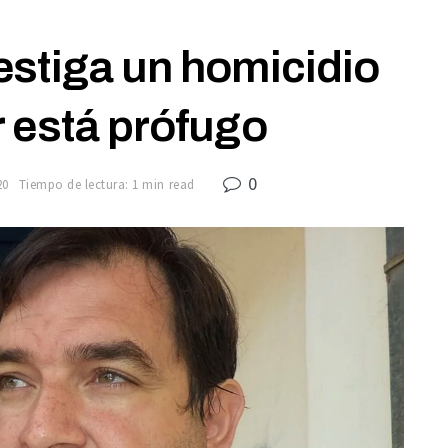
estiga un homicidio
 está prófugo
0
20
Tiempo de lectura: 1 min read