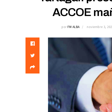
ACCOE mañ
por
FM ALBA
noviembre 3, 202