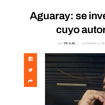
Aguaray: se inv
cuyo autor
por
FM ALBA
noviembre 3, 20