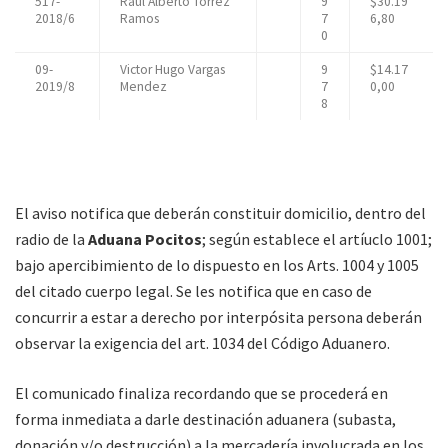
517-
Raul Alberto Torrez
9
$30.19
2018/6
Ramos
7
6,80
0
09-
Victor Hugo Vargas
9
$14.17
2019/8
Mendez
7
0,00
8
El aviso notifica que deberán constituir domicilio, dentro del
radio de la
Aduana Pocitos
; según establece el artíuclo 1001;
bajo apercibimiento de lo dispuesto en los Arts. 1004 y 1005
del citado cuerpo legal. Se les notifica que en caso de
concurrir a estar a derecho por interpósita persona deberán
observar la exigencia del art. 1034 del Código Aduanero.
El comunicado finaliza recordando que se procederá en
forma inmediata a darle destinación aduanera (subasta,
donación y/o destrucción) a la mercadería involucrada en los