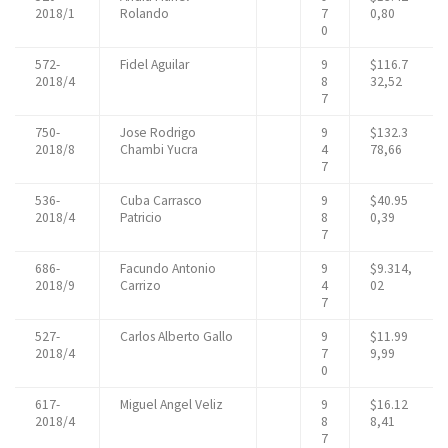
2018/1
Rolando
7
0,80
0
572-
Fidel Aguilar
9
$116.7
2018/4
8
32,52
7
750-
Jose Rodrigo
9
$132.3
2018/8
Chambi Yucra
4
78,66
7
536-
Cuba Carrasco
9
$40.95
2018/4
Patricio
8
0,39
7
686-
Facundo Antonio
9
$9.314,
2018/9
Carrizo
4
02
7
527-
Carlos Alberto Gallo
9
$11.99
2018/4
7
9,99
0
617-
Miguel Angel Veliz
9
$16.12
2018/4
8
8,41
7