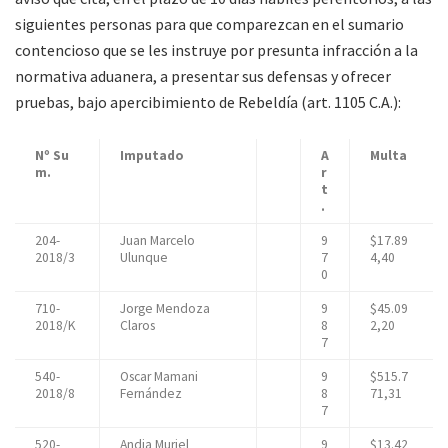
siguientes personas para que comparezcan en el sumario
contencioso que se les instruye por presunta infracción a la
normativa aduanera, a presentar sus defensas y ofrecer
pruebas, bajo apercibimiento de Rebeldía (art. 1105 C.A.):
Nº Su
Imputado
A
Multa
m.
r
t
.
204-
Juan Marcelo
9
$17.89
2018/3
Ulunque
7
4,40
0
710-
Jorge Mendoza
9
$45.09
2018/K
Claros
8
2,20
7
540-
Oscar Mamani
9
$515.7
2018/8
Fernández
8
71,31
7
520-
Andia Muriel
9
$13.42