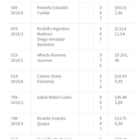
580-
Roberto Eduardo
9
$56.15
2018/6
Cuellar
8
1,96
7
609-
Rodolfo Argentino
9
$122.6
2018/2
Martínez
8
11,84
Diego Armando
7
Barientos
523-
Alfredo Romero
9
$9.293,
2018/1
Guzman
7
40
0
524-
Celano Shela
9
$20.99
2018/K
Fernanda
7
9,99
0
708-
Isabel Mabel Castro
9
$45.48
2018/2
8
2,88
7
748-
Ricardo Ovando
9
$33.75
2018/5
Quispe
8
0,98
7