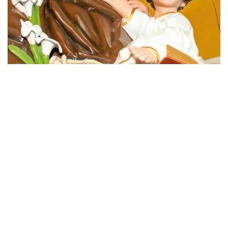
»Imagen ilustrativa
Se agregó que en los dos días, 12 y 13,
los stands se
emplazarán sobre la Avenida Independencia; en el sector
de Villa Güemes
(detrás de la Estación de Trenes). Los
requisitos a cumplir
son: presentación de nota y formulario
completo de solicitud (todos los rubros) y en el caso de
gastronómicos, deberán incluir el Carnet de Manipulación de
Alimentos.