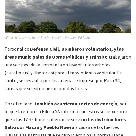
»Cielo en jueves por la tarde sobre la región (Imagen: FM Alba)
Personal de
Defensa Civil, Bomberos Voluntarios, y las
áreas municipales de Obras Públicas y Tránsito
trabajaron
una vez pasada la tormenta en levantar los árboles
(eucaliptus) y liberar así para el movimiento vehicular. En
tanto, se desviaba por las arterias e ingreso por Ruta 34,
tareas que se extendieron por dos horas.
Por otro lado,
también ocurrieron cortes de energía
, por
lo que la empresa Edesa SA informó que éstos se debieron a
que a las 17.35 horas salieron de servicio los
distribuidores
Salvador Mazza y Pueblo Nuevo
a causa de las fuertes
lluvias. Las patrullas que se dispusieron para normalizar el