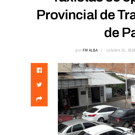
Provincial de T
de P
por
FM ALBA
octubre 31, 201