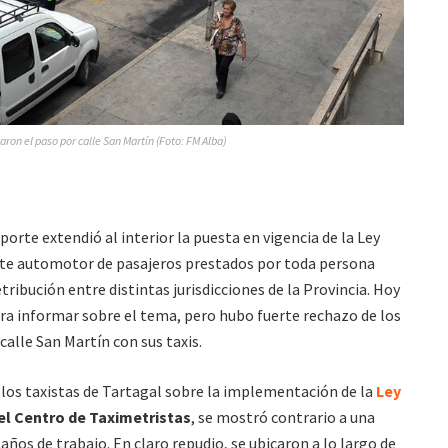
aron el paso por calle San Martín (Foto: FM Alba)
orte extendió al interior la puesta en vigencia de la Ley
orte automotor de pasajeros prestados por toda persona
tribución entre distintas jurisdicciones de la Provincia. Hoy
ara informar sobre el tema, pero hubo fuerte rechazo de los
calle San Martín con sus taxis.
los taxistas de Tartagal sobre la implementación de la
Ley
el Centro de Taximetristas
, se mostró contrario a una
años de trabajo. En claro repudio, se ubicaron a lo largo de