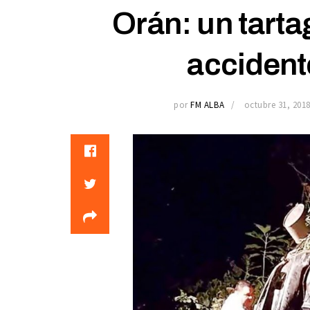
Orán: un tarta
accident
por
FM ALBA
octubre 31, 201