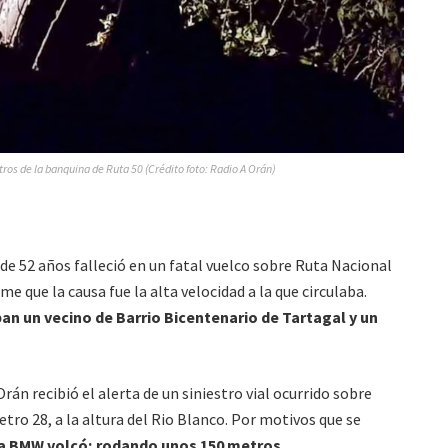
ros de la banquina de Ruta 50 (Crédito foto: Radio A Orán)
e 52 años falleció en un fatal vuelco sobre Ruta Nacional
ume que la causa fue la alta velocidad a la que circulaba.
an un vecino de Barrio Bicentenario de Tartagal y un
rán recibió el alerta de un siniestro vial ocurrido sobre
etro 28, a la altura del Rio Blanco. Por motivos que se
a BMW volcó; rodando unos 150 metros