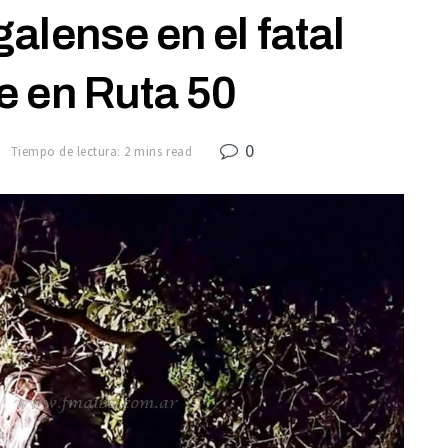
galense en el fatal
e en Ruta 50
0
8
Tiempo de lectura: 2 mins read