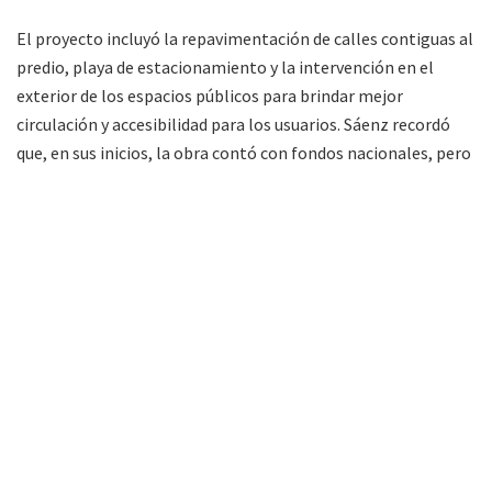
El proyecto incluyó la repavimentación de calles contiguas al
predio, playa de estacionamiento y la intervención en el
exterior de los espacios públicos para brindar mejor
circulación y accesibilidad para los usuarios. Sáenz recordó
que, en sus inicios, la obra contó con fondos nacionales, pero
posteriormente pasó a estar a cargo del gobierno provincial
que terminó financiando la mayor parte de los trabajos.
FM Alba 89.3 Mhz. Primera radio de Tartagal