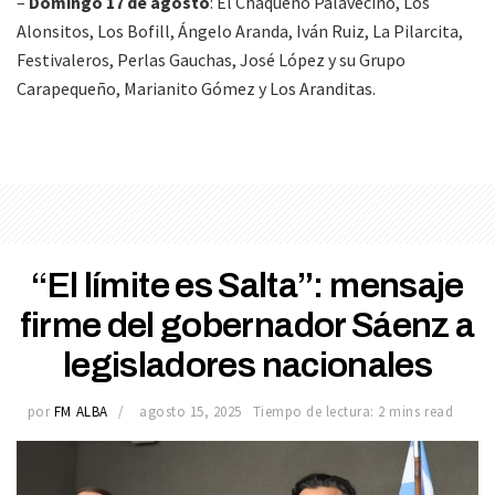
–
Domingo 17 de agosto
: El Chaqueño Palavecino, Los
Alonsitos, Los Bofill, Ángelo Aranda, Iván Ruiz, La Pilarcita,
Festivaleros, Perlas Gauchas, José López y su Grupo
Carapequeño, Marianito Gómez y Los Aranditas.
“El límite es Salta”: mensaje
firme del gobernador Sáenz a
legisladores nacionales
por
FM ALBA
agosto 15, 2025
Tiempo de lectura: 2 mins read