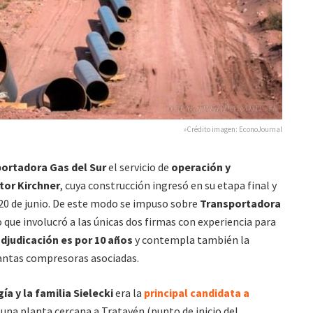
»Crédito imagen: EconoJournal
ortadora Gas del Sur
el servicio de
operación y
or Kirchner
, cuya construcción ingresó en su etapa final y
20 de junio. De este modo se impuso sobre
Transportadora
 que involucró a las únicas dos firmas con experiencia para
djudicación es por 10 años
y contempla también la
antas compresoras asociadas.
a y la familia Sielecki
era la
principal candidata a
a una planta cercana a Tratayén (punto de inicio del