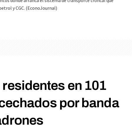
untos donde arranca el sistema de transporte troncal que
petrol y CGC. (EconoJournal)
 residentes en 101
cechados por banda
adrones