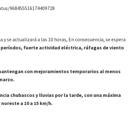
tatus/968455516174409728
na y se actualizará a las 10 horas, En consecuencia, se espera
períodos, fuerte actividad eléctrica, ráfagas de viento
mantengan con mejoramientos temporarios al menos
e marzo.
ncia chubascos y lluvias por la tarde, con una máxima
 noreste a 10 a 15 km/h.