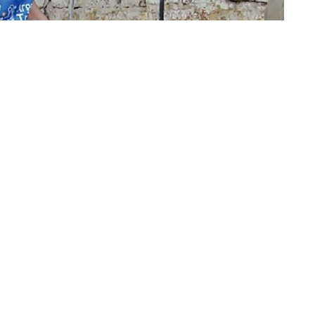
»Imagen ilustrativa
inistra de Desarrollo
; adelantó también que se eliminarán
Ellas Hacen”
, y se formará uno nuevo llamado
“Hacemos
ón Formal Obligatoria”
y otra parte de
“Formación Integral”.
es por la mañana que habrá más controles sobre los planes
rios de los programas actuales recibirán ayuda para terminar