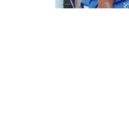
Agencia Telam.-
Carolina Stanley; m
los programas
“Argentina Trabaja”
y
“
Futuro”
, que comprenderá la
“Educaci
Carolina Stanley
, confirmó este lun
sociales, y sostuvo que los beneficia
el secundario y capacitarse.