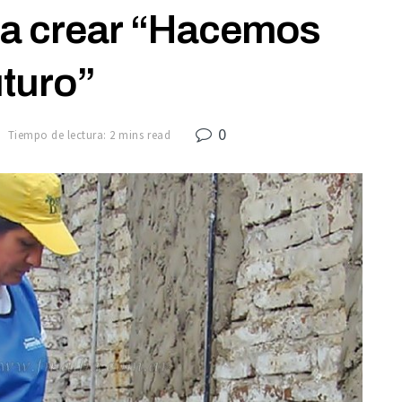
a crear “Hacemos
turo”
0
Tiempo de lectura: 2 mins read