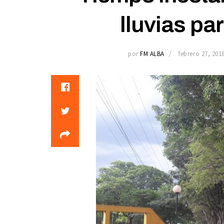
lluvias pa
por
FM ALBA
febrero 27, 201