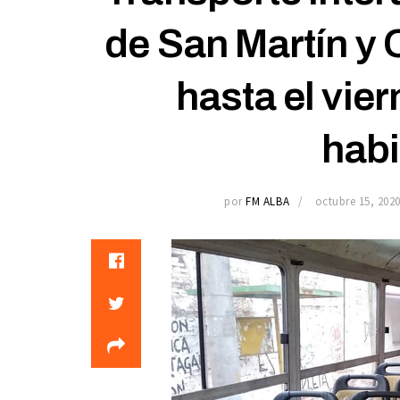
de San Martín y 
hasta el vier
habi
por
FM ALBA
octubre 15, 202