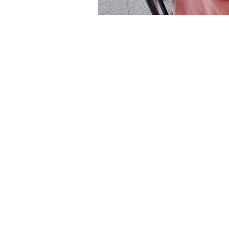
»Plan “Detectar” e
Mañana viernes 16
se desplegará el 
componen la zona sur en Tartagal
,
agregando que iniciarán a las 9 horas.
haber notificado la enfermedad. Ayer 
Este viernes 16 de octubre se desarrol
Viviendas, 128 Viviendas, San Isidro
Los Ángeles, Nueva Esperanza y S
Villa Saavedra
no va incluida en es
del 14 al 19 de agosto
bajo la dirigen
Salud, se aclaró.