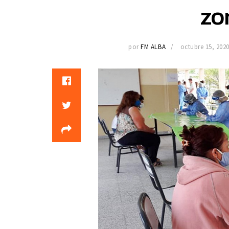
zo
por
FM ALBA
octubre 15, 202