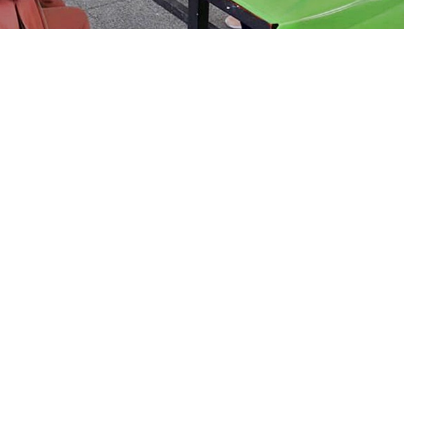
n Campo Quijano (Imagen: prensa Gobierno de Salta)
operativo del Plan “Detectar” en los 11 barrios que
 informó el
coordinador del CIC Sur; Pablo Varga
s;
 Se dividirá en dos grupos; asintomáticos y recuperados sin
miércoles fue el turno de Misión Cherenta.
lará el
Plan Detectar
en los barrios
365 Viviendas, 203
, Misión Los Tobas, Misión El Cruce, El Milagro, Pórtico,
UPE
; detalló el coordinador Vargas.
ta oportunidad ya que se cuenta el
operativo ejecutado
cia de la
Dra. Josefina Medrano,
entonces ministra de