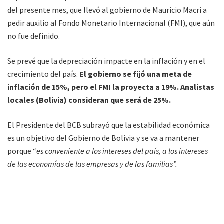
del presente mes, que llevó al gobierno de Mauricio Macri a
pedir auxilio al Fondo Monetario Internacional (FMI), que aún
no fue definido.
Se prevé que la depreciación impacte en la inflación y en el
crecimiento del país.
El gobierno se fijó una meta de
inflación de 15%, pero el FMI la proyecta a 19%. Analistas
locales (Bolivia) consideran que será de 25%.
El Presidente del BCB subrayó que la estabilidad económica
es un objetivo del Gobierno de Bolivia y se va a mantener
porque “
es conveniente a los intereses del país, a los intereses
de las economías de las empresas y de las familias”.
Dijo que
los países que devaluaron tuvieron
inestabilidades que afectaron costos, precios y en lugar
de ganar competitividad se han perjudicado.
Citó
el caso