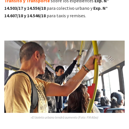
Tránsito y Transporte
sobre los expedientes
Exp. N°
14.503/17 y 14.556/18
para colectivo urbano y
Exp. N°
14.607/18 y 14.546/18
para taxis y remises.
»El boleto urbano tendrá aumento (Foto: FM Alba)