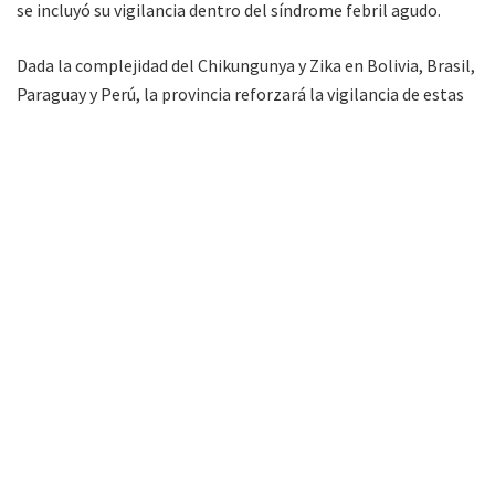
se incluyó su vigilancia dentro del síndrome febril agudo.
Dada la complejidad del Chikungunya y Zika en Bolivia, Brasil,
Paraguay y Perú, la provincia reforzará la vigilancia de estas
arbovirosis, estratificando en ocho zonas o regiones para
garantizar una vigilancia permanente y coordinada con los
equipos locales.
Estas zonas se distribuirán 3 en el norte, 2
en el sur, 2 en el oeste y 1 en Capital.