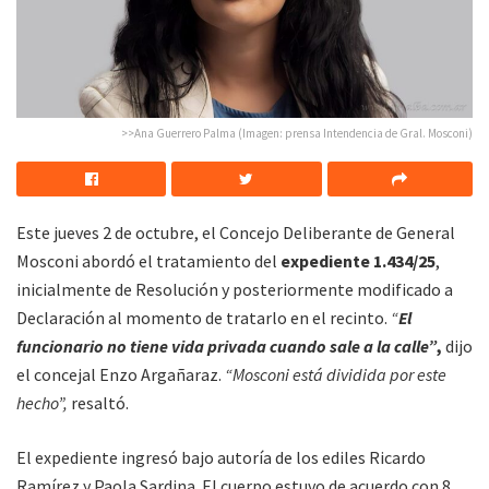
>>Ana Guerrero Palma (Imagen: prensa Intendencia de Gral. Mosconi)
Este jueves 2 de octubre, el Concejo Deliberante de General
Mosconi abordó el tratamiento del
expediente 1.434/25
,
inicialmente de Resolución y posteriormente modificado a
Declaración al momento de tratarlo en el recinto.
“
El
funcionario no tiene vida privada cuando sale a la calle”
,
dijo
el concejal Enzo Argañaraz.
“Mosconi está dividida por este
hecho”,
resaltó.
El expediente ingresó bajo autoría de los ediles Ricardo
Ramírez y Paola Sardina. El cuerpo estuvo de acuerdo con 8