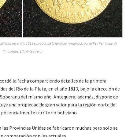
cuñadas en el Año 1813 salvadas de la fundición ordenada por el Rey Fernando VII
(Imágenes: Lila Antequera)
cordó la fecha compartiendo detalles de la primera
s del Rio de la Plata, en el año 1813, bajo la dirección de
 Soberana del mismo año. Antequera, además, dispone de
uye una propiedad de gran valor para la región norte del
 potencialmente territorio boliviano.
 las Provincias Unidas se fabricaron muchas pero solo se
en comparación con las actuales.