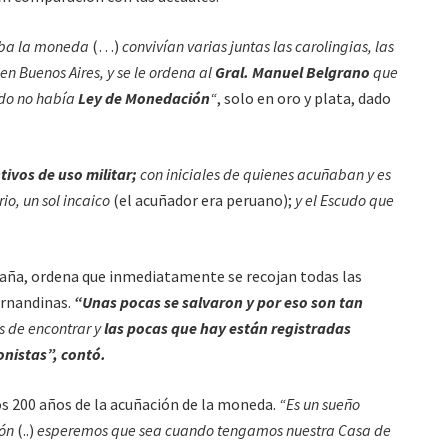
aba la moneda
(…)
convivían varias juntas las carolingias, las
 Buenos Aires, y se le ordena al
Gral. Manuel Belgrano
que
do no había
Ley de Monedación
“
, solo en oro y plata, dado
tivos de uso militar;
con iniciales de quienes acuñaban y es
io, un sol incaico
(el acuñador era peruano);
y el Escudo que
aña, ordena que inmediatamente se recojan todas las
ernandinas.
“Unas pocas se salvaron y por eso son tan
s de encontrar y
las pocas que hay están registradas
onistas”, contó.
los 200 años de la acuñación de la moneda.
“Es un sueño
ión
(..)
esperemos que sea cuando tengamos nuestra Casa de