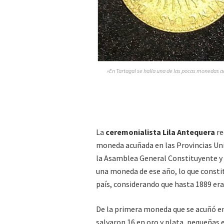
»En Tartagal se halla una de las pocas monedas a
La
ceremonialista Lila Antequera
re
moneda acuñada en las Provincias Unida
la Asamblea General Constituyente y
una moneda de ese año, lo que constit
país, considerando que hasta 1889 era
De la primera moneda que se acuñó en
salvaron 16 en oro y plata, pequeñas 