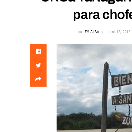
para chof
por
FM ALBA
abril 13, 2018