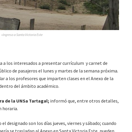
»Ingreso a Santa Victoria Este
 a los interesados a presentar currículum y carnet de
blico de pasajeros el lunes y martes de la semana próxima.
dar a los profesores que imparten clases en el Anexo de la
o dentro del ámbito académico.
ra de la UNSa Tartagal;
informó que, entre otros detalles,
n horaria.
jo el designado son los días jueves, viernes y sábado; cuando
mería se trasladan al Anexo en Santa Victoria Este, pueden