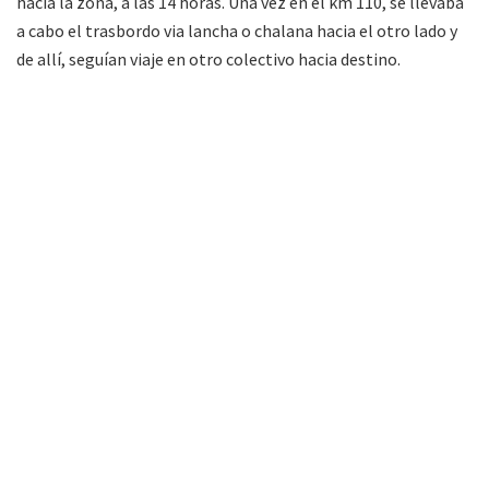
hacia la zona, a las 14 horas. Una vez en el km 110, se llevaba
a cabo el trasbordo via lancha o chalana hacia el otro lado y
de allí, seguían viaje en otro colectivo hacia destino.
FM Alba 89.3 Mhz. Primera radio de Tartagal