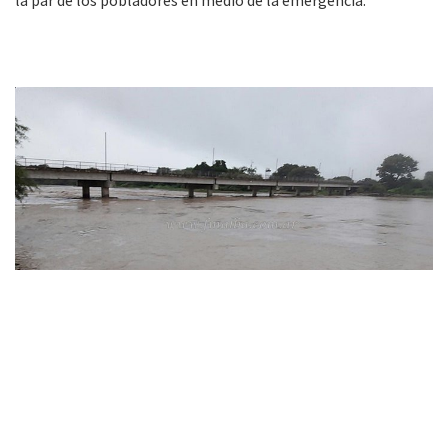
»Nivel del agua en Santa Victoria Este (Foto: Nano Gómez)