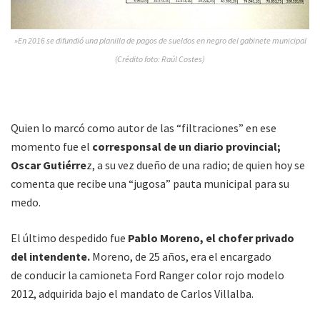
»En 2016 se difundió una planilla de pagos de sueldos en negro del gabinete municipal
(Crédito foto: Raúl Costes)
Quien lo marcó como autor de las “filtraciones” en ese
momento fue el
corresponsal de un diario provincial;
Oscar Gutiérre
z, a su vez dueño de una radio; de quien hoy se
comenta que recibe una “jugosa” pauta municipal para su
medo.
El último despedido fue
Pablo Moreno, el chofer privado
del intendente.
Moreno, de 25 años, era el encargado
de conducir la camioneta Ford Ranger color rojo modelo
2012, adquirida bajo el mandato de Carlos Villalba.