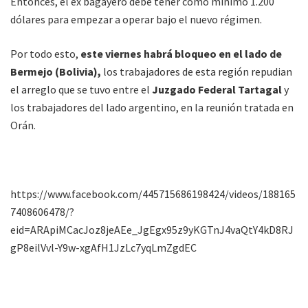
Entonces, el ex bagayero debe tener como mínimo 1.200
dólares para empezar a operar bajo el nuevo régimen.
Por todo esto,
este viernes habrá bloqueo en el lado de
Bermejo (Bolivia),
los trabajadores de esta región repudian
el arreglo que se tuvo entre el
Juzgado Federal Tartagal
y
los trabajadores del lado argentino, en la reunión tratada en
Orán.
https://www.facebook.com/445715686198424/videos/188165
7408606478/?
eid=ARApiMCacJoz8jeAEe_JgEgx95z9yKGTnJ4vaQtY4kD8RJ
gP8eilVvl-Y9w-xgAfH1JzLc7yqLmZgdEC