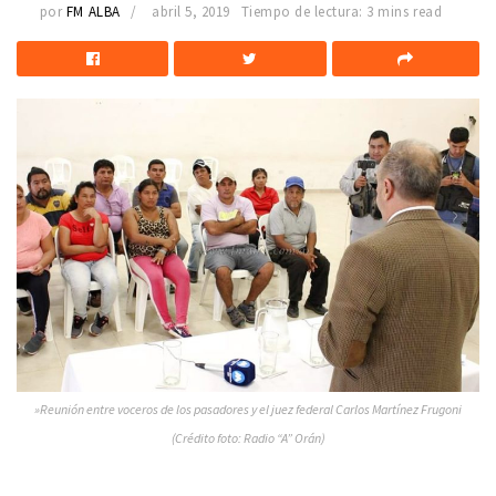
por
FM ALBA
abril 5, 2019
Tiempo de lectura: 3 mins read
»Reunión entre voceros de los pasadores y el juez federal Carlos Martínez Frugoni
(Crédito foto: Radio “A” Orán)