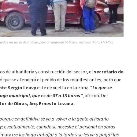
uidas sus horas de trabajo, pero un grupo de 60 hizo el reclamo (Foto: FM Alba)
os de albañilería y construcción del sector, el
secretario de
ró que se atenderá el pedido de los manifestantes, pero que
nte Sergio Leavy
esté de vuelta en la zona. “
Lo que se
abajo municipal, que es de 07 a 13 horas”
, afirmó. Del
tor de Obras, Arq. Ernesto Lezana.
porque en definitiva se va a volver a la gente al horario
 y; eventualmente; cuando se necesite el personal en obras
remura)
se los haga trabajar a la tarde y se les va a pagar las