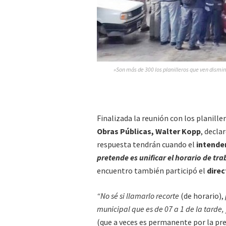
»Son más de 300 los planilleros que ven dismin
Finalizada la reunión con los planiller
Obras Públicas, Walter Kopp
, decla
respuesta tendrán cuando el
intende
pretende es unificar el horario de tr
encuentro también participó el
direc
“No sé si llamarlo recorte
(de horario),
municipal que es de 07 a 1 de la tarde,
(que a veces es permanente por la p