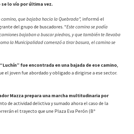
se lo vío por última vez.
o camino, que bajaba hacia la Quebrada”,
informó el
grante del grupo de buscadores. “
Este camino se podía
os camiones bajaban a buscar piedras, y que también te llevaba
como la Municipalidad comenzó a tirar basura, el camino se
 “Luchín” fue encontrada en una bajada de ese camino
,
e el joven fue abordado y obligado a dirigirse a ese sector.
lvador Mazza prepara una marcha multitudinaria por
to de actividad delictiva y sumado ahora el caso de la
rrerán el trayecto que une Plaza Eva Perón (Bº