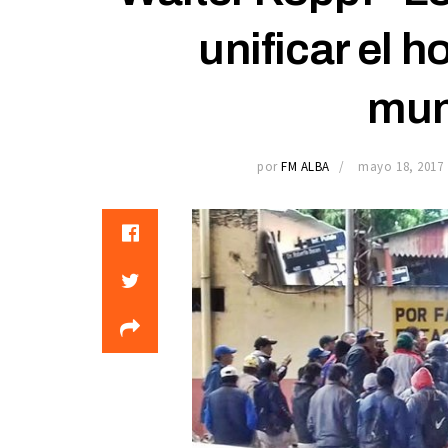
unificar el h
mun
por
FM ALBA
mayo 18, 2017