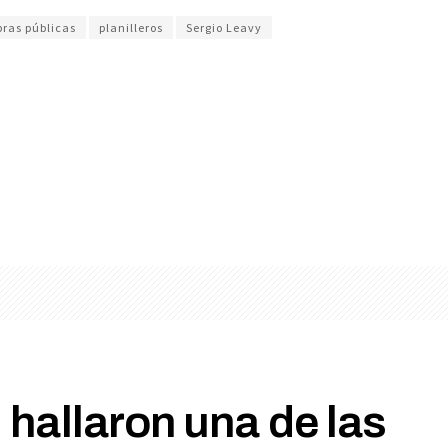
bras públicas
planilleros
Sergio Leavy
hallaron una de las