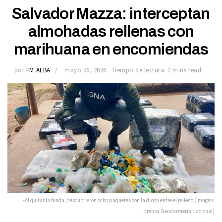
Salvador Mazza: interceptan
almohadas rellenas con
marihuana en encomiendas
por
FM ALBA
mayo 26, 2026
Tiempo de lectura: 2 mins read
»Al quitar la funda, descubrieron ocho paquetes con la droga entre el relleno (Imagen:
prensa Gendarmería Nacional)