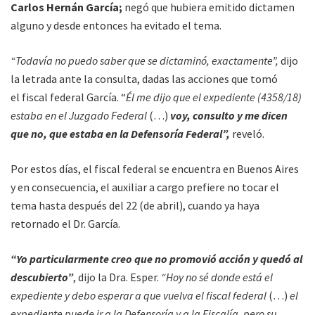
Carlos Hernán García;
negó que hubiera emitido dictamen
alguno y desde entonces ha evitado el tema.
“Todavía no puedo saber que se dictaminó, exactamente”,
dijo
la letrada ante la consulta, dadas las acciones que tomó
el fiscal federal García. “
Él me dijo que el expediente (4358/18)
estaba en el Juzgado Federal
(…)
voy, consulto y me dicen
que no, que estaba en la Defensoría Federal”,
reveló.
Por estos días, el fiscal federal se encuentra en Buenos Aires
y en consecuencia, el auxiliar a cargo prefiere no tocar el
tema hasta después del 22 (de abril), cuando ya haya
retornado el Dr. García.
“Yo particularmente creo que no promovió acción y quedó al
descubierto”
, dijo la Dra. Esper.
“Hoy no sé donde está el
expediente y debo esperar a que vuelva el fiscal federal
(…)
el
expediente puede ir a la Defensoría y a la Fiscalía, pero su