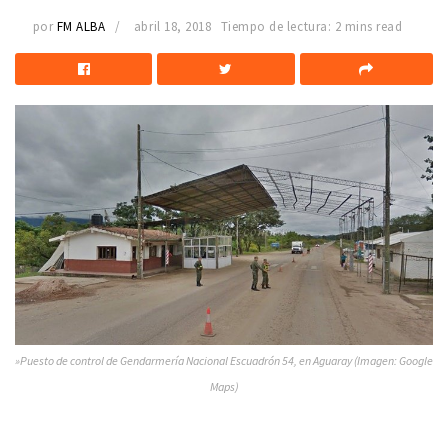
por
FM ALBA
abril 18, 2018
Tiempo de lectura: 2 mins read
»Puesto de control de Gendarmería Nacional Escuadrón 54, en Aguaray (Imagen: Google
Maps)