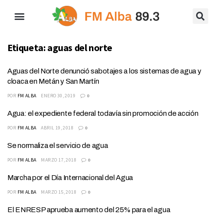
Etiqueta:
aguas del norte
Aguas del Norte denunció sabotajes a los sistemas de agua y
cloaca en Metán y San Martín
POR
FM ALBA
ENERO 30, 2019
0
Agua: el expediente federal todavía sin promoción de acción
POR
FM ALBA
ABRIL 19, 2018
0
Se normaliza el servicio de agua
POR
FM ALBA
MARZO 17, 2018
0
Marcha por el Día Internacional del Agua
POR
FM ALBA
MARZO 15, 2018
0
El ENRESP aprueba aumento del 25% para el agua