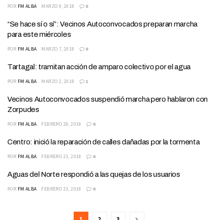
POR
FM ALBA
MARZO 9, 2018
0
“Se hace sí o sí”: Vecinos Autoconvocados preparan marcha
para este miércoles
POR
FM ALBA
MARZO 7, 2018
0
Tartagal: tramitan acción de amparo colectivo por el agua
POR
FM ALBA
MARZO 2, 2018
1
Vecinos Autoconvocados suspendió marcha pero hablaron con
Zorpudes
POR
FM ALBA
FEBRERO 28, 2018
0
Centro: inició la reparación de calles dañadas por la tormenta
POR
FM ALBA
FEBRERO 23, 2018
0
Aguas del Norte respondió a las quejas de los usuarios
POR
FM ALBA
FEBRERO 23, 2018
0
1
2
3