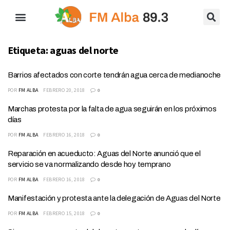
Etiqueta:
aguas del norte
Barrios afectados con corte tendrán agua cerca de medianoche
POR
FM ALBA
FEBRERO 20, 2018
0
Marchas protesta por la falta de agua seguirán en los próximos
días
POR
FM ALBA
FEBRERO 16, 2018
0
Reparación en acueducto: Aguas del Norte anunció que el
servicio se va normalizando desde hoy temprano
POR
FM ALBA
FEBRERO 16, 2018
0
Manifestación y protesta ante la delegación de Aguas del Norte
POR
FM ALBA
FEBRERO 15, 2018
0