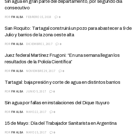
Sin agua en gran parte del departamento, por segundo día
consecutivo
POR
FM ALBA
FEBRERO 15, 2018
0
San Roquito: Tartagal construirá un pozo para abastecer a 9 de
Julio y barrios de la zona oeste alta
POR
FM ALBA
DICIEMBRE 1, 2017
0
Juez federal Martínez Frugoni: “En una semana llegan los
resultados de la Policía Científica”
POR
FM ALBA
NOVIEMBRE 29, 2017
0
Tartagal: baja presión y corte de agua en distintos barrios
POR
FM ALBA
JUNIO 5, 2017
0
Sin agua por fallas en instalaciones del Dique Ituyuro
POR
FM ALBA
MAYO 22, 2017
0
15 de Mayo: Día del Trabajador Sanitarista en Argentina
POR
FM ALBA
MAYO 15, 2017
0