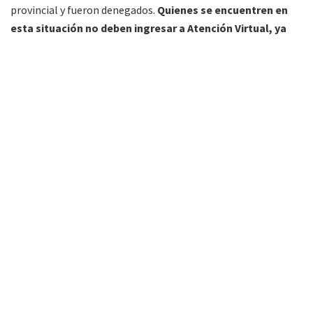
provincial y fueron denegados.
Quienes se encuentren en
esta situación no deben ingresar a Atención Virtual, ya
que ANSES informará en los próximos días sobre la
situación.
La Atención Virtual está disponible de 8 a 16 horas de
acuerdo al siguiente cronograma:
– DNI terminados en 0: miércoles 22 y jueves 23 de abril
– DNI terminados en 1: viernes 24 y lunes 27 de abril
– DNI terminados en 2: martes 28 y miércoles 29 de abril
– DNI terminados en 3: jueves 30 de abril y lunes 4 de mayo
– DNI terminados en 4: martes 5 y miércoles 6 de mayo
– DNI terminados en 5: jueves 7 y viernes 8 de mayo
– DNI terminados en 6: lunes 11 y martes 12 de mayo
– DNI terminados en 7: miércoles 13 y jueves 14 de mayo
– DNI terminados en 8: viernes 15 y lunes 18 de mayo
– DNI terminados en 9: martes 19 y miércoles 20 de mayo