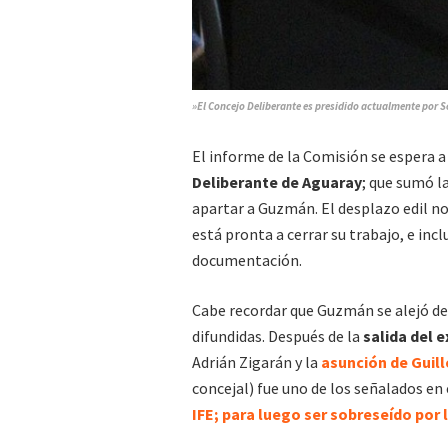
»El Concejo Deliberante es presidido actualmente por S
El informe de la Comisión se espera a 
Deliberante de Aguaray
; que sumó l
apartar a Guzmán. El desplazo edil no
está pronta a cerrar su trabajo, e inc
documentación.
Cabe recordar que Guzmán se alejó de
difundidas. Después de la
salida del 
Adrián Zigarán y la
asunción de Guil
concejal) fue uno de los señalados en 
IFE; para luego ser sobreseído por l