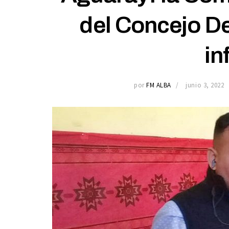
del Concejo De
in
por
FM ALBA
junio 3, 2022