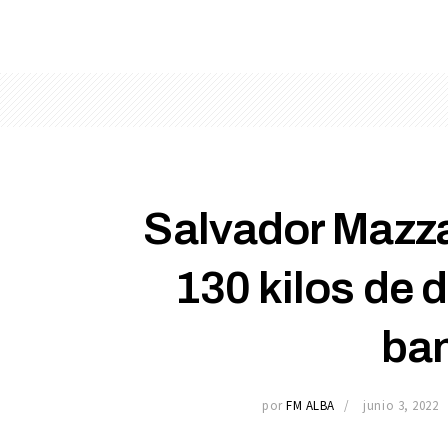
Salvador Mazza
130 kilos de 
ba
por
FM ALBA
junio 3, 2022