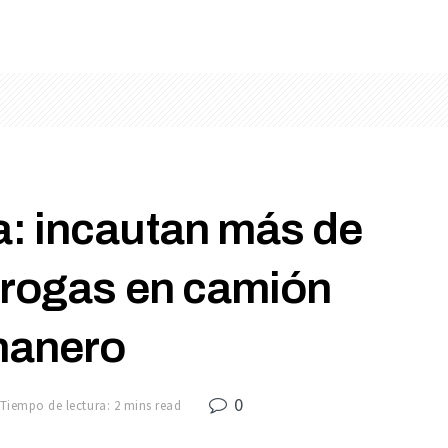
: incautan más de
drogas en camión
nanero
0
Tiempo de lectura: 2 mins read