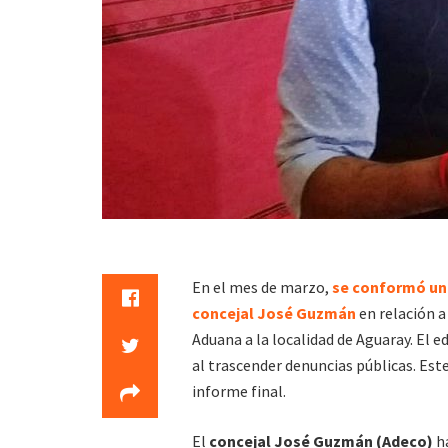
En el mes de marzo,
se conformó una
concejal José Guzmán
en relación a
Aduana a la localidad de Aguaray. El e
al trascender denuncias públicas. Este 
informe final.
El
concejal José Guzmán (Adeco)
h