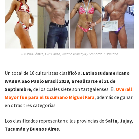
»Priscila Gómez, Axel Paliza, Viviana Aramayo y Leonardo Justiniano
Un total de 16 culturistas clasificó al
Latinosudamericano
WABBA Sao Paulo Brasil 2019, a realizarse el 21 de
Septiembre
, de los cuales siete son tartgalenses. El
Overall
Mayor fue para el tucumano Miguel Fara
, además de ganar
en otras tres categorías.
Los clasificados representan a las provincias de
Salta, Jujuy,
Tucumán y Buenos Aires.