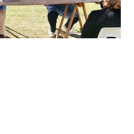
n Vaqueros (Imagen: prensa Gobierno de Salta)
iento, el
plan Detectar Federal
ya está operando en 16
sde el
Ministerio de Salud de la Nación.
Entre ellas
ago del Estero por la región norte.
 zonas donde ya se aplica Detectar Federal son
Ciudad
ujuy, Salta, Misiones, Río Negro, Neuquén, San Juan,
oba, Santa Cruz, Buenos Aires, Tierra del Fuego, Chubut