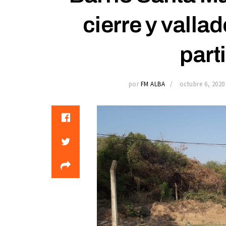
cierre y valla
part
por
FM ALBA
octubre 6, 2020