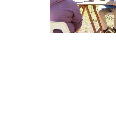
»Operativo e
A menos de una semana de su lanzam
jurisdicciones del país, informaron de
figuran Salta, Jujuy, Chaco y Santi
El gobierno nacional informó que las
Autónoma de Buenos Aires, Chaco, J
Santiago del Estero, La Rioja, Córd
y Santa Fe.