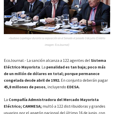
»Gustavo Lopetegui durante su exposición en el Senado el pasado 3 de julio (Crédito
imagen: EcoJournal)
EcoJournal.- La sanción alcanza a 122 agentes del
Sistema
Eléctrico Mayorista
. La
penalidad es tan baja; poco más
de un millón de dólares en total; porque permanece
congelada desde abril de 1992.
En conjunto deberán pagar
45,8 millones de pesos
, incluyendo
EDESA.
La
Compañía Admnistradora del Mercado Mayorista
Eléctrico; CAMMESA;
multó a 122 distribuidoras y grandes
usuarios por el apagón nacional del último 16 de junio, con