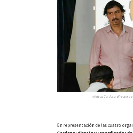
»Nelson Cardoso, director y c
En representación de las cuatro orga
Cardozo; director y coordinador d