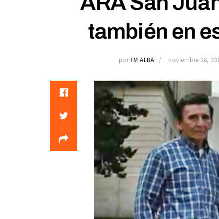
ARA San Juan: 
también en es
por
FM ALBA
noviembre 28, 20