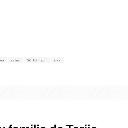
oa
salud
SC Johnson
zika