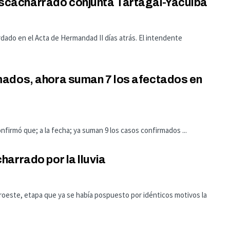
cacharrado conjunta Tartagal-Yacuiba
ado en el Acta de Hermandad II días atrás. El intendente
mados, ahora suman 7 los afectados en
nfirmó que; a la fecha; ya suman 9 los casos confirmados ...
arrado por la lluvia
suroeste, etapa que ya se había pospuesto por idénticos motivos la