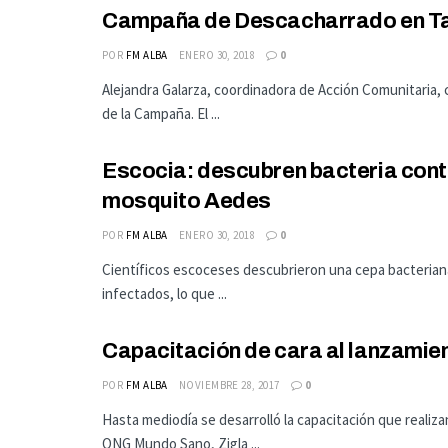
Campaña de Descacharrado en Tar
POR
FM ALBA
ENERO 30, 2018
0
Alejandra Galarza, coordinadora de Acción Comunitaria, 
de la Campaña. El ...
Escocia: descubren bacteria cont
mosquito Aedes
POR
FM ALBA
ENERO 30, 2018
0
Científicos escoceses descubrieron una cepa bacteriana
infectados, lo que ...
Capacitación de cara al lanzami
POR
FM ALBA
NOVIEMBRE 28, 2017
0
Hasta mediodía se desarrolló la capacitación que reali
ONG Mundo Sano, Zigla ...