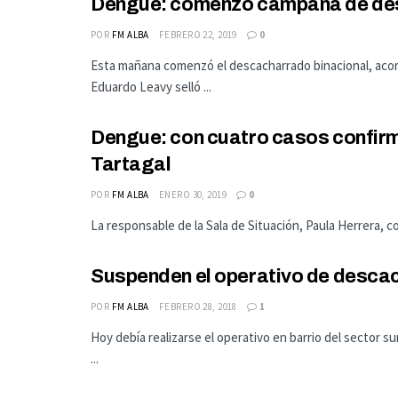
Dengue: comenzó campaña de des
POR
FM ALBA
FEBRERO 22, 2019
0
Esta mañana comenzó el descacharrado binacional, acord
Eduardo Leavy selló ...
Dengue: con cuatro casos confir
Tartagal
POR
FM ALBA
ENERO 30, 2019
0
La responsable de la Sala de Situación, Paula Herrera, co
Suspenden el operativo de descach
POR
FM ALBA
FEBRERO 28, 2018
1
Hoy debía realizarse el operativo en barrio del sector 
...