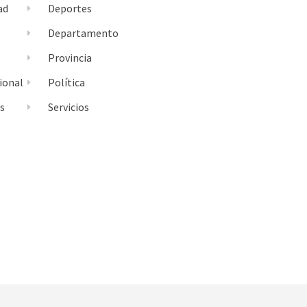
ad
Deportes
l
Departamento
Provincia
ional
Política
es
Servicios