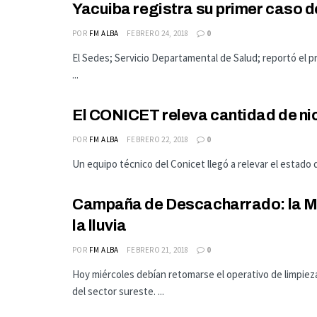
Yacuiba registra su primer caso 
POR
FM ALBA
FEBRERO 24, 2018
0
El Sedes; Servicio Departamental de Salud; reportó el p
...
El CONICET releva cantidad de ni
POR
FM ALBA
FEBRERO 22, 2018
0
Un equipo técnico del Conicet llegó a relevar el estado 
Campaña de Descacharrado: la Mu
la lluvia
POR
FM ALBA
FEBRERO 21, 2018
0
Hoy miércoles debían retomarse el operativo de limpiez
del sector sureste. ...