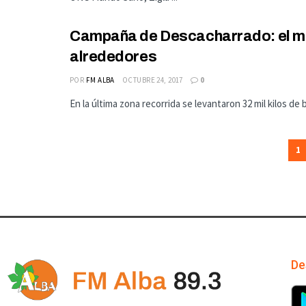
Campaña de Descacharrado: el mié
alrededores
POR
FM ALBA
OCTUBRE 24, 2017
0
En la última zona recorrida se levantaron 32 mil kilos de b
1
De