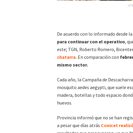
»Ch
De acuerdo con lo informado desde la
para continuar con el operativo
, q
este; TGN, Roberto Romero, Bicenten
chatarra.
En comparación con
febrer
mismo sector.
Cada año, la Campaña de Descacharrado
mosquito aedes aegypti, que suele es
madera, botellas y todo espacio dond
huevos.
Provincia informó que no se han regis
a pesar que días atrás
Conicet realiz
resultados que preocuparon, ya que
“