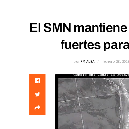
El SMN mantiene 
fuertes para
por
FM ALBA
febrero 28, 201