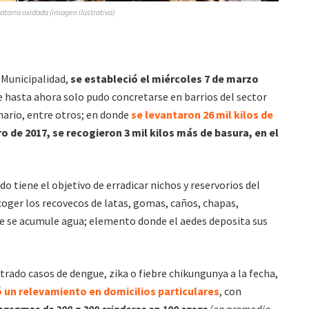
atarra oxidada (imagen ilustrativa)
 Municipalidad,
se estableció el miércoles 7 de marzo
ue hasta ahora solo pudo concretarse en barrios del sector
ario, entre otros; en donde
se levantaron 26 mil kilos de
o de 2017, se recogieron 3 mil kilos más de basura, en el
 tiene el objetivo de erradicar nichos y reservorios del
coger los recovecos de latas, gomas, caños, chapas,
e se acumule agua; elemento donde el aedes deposita sus
trado casos de dengue, zika o fiebre chikungunya a la fecha,
ó un relevamiento en domicilios particulares
, con
pasamos de 200 a 300 criaderos en 100 casas
(en promedio,