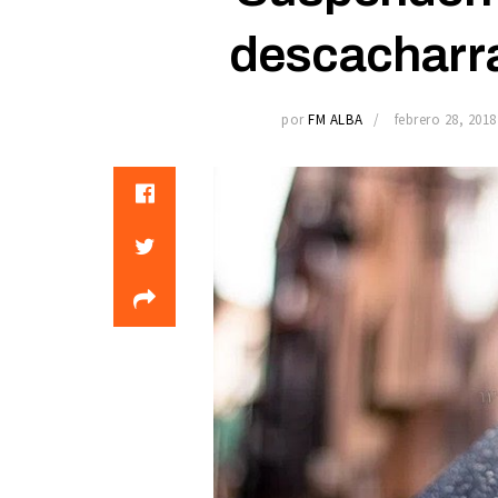
descacharrad
por
FM ALBA
febrero 28, 2018