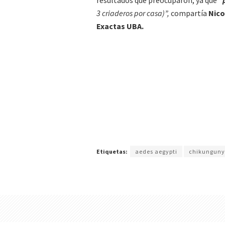
3 criaderos por casa)”,
compartía
Nico
Exactas UBA.
Etiquetas:
aedes aegypti
chikungun