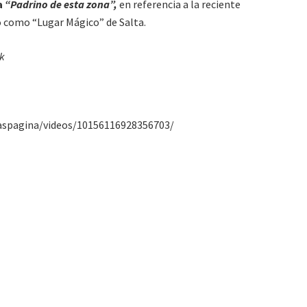
a
“Padrino de esta zona”,
en referencia a la reciente
 como “Lugar Mágico” de Salta.
ok
aspagina/videos/10156116928356703/