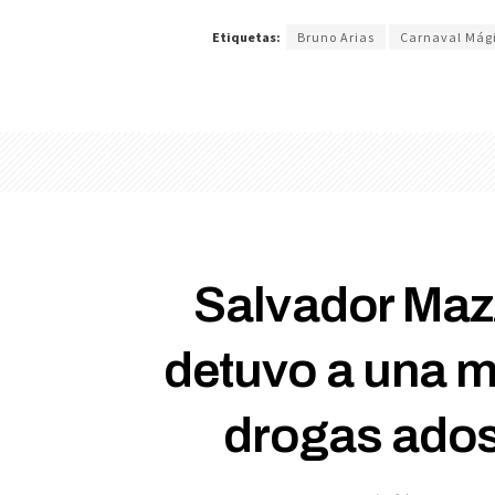
Etiquetas:
Bruno Arias
Carnaval Mág
Salvador Maz
detuvo a una mu
drogas ados