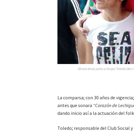
»Bruno Arias junto a Sergio Toledo (der.
La comparsa; con 30 años de vigencia;
antes que sonara
“Corazón de Lechig
dando inicio así a la actuación del folk
Toledo; responsable del Club Social y 