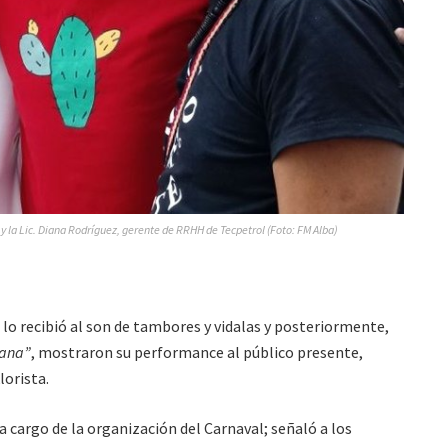
) y la Lic. Diana Rodríguez, gerente de RRHH de Tecpetrol (Foto: FM Alba)
 lo recibió al son de tambores y vidalas y posteriormente,
uana”
, mostraron su performance al público presente,
lorista.
a cargo de la organización del Carnaval; señaló a los