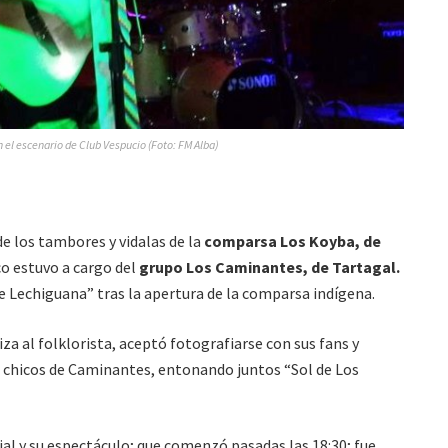
n el escenario de Club Vespucio (Foto: FM Alba)
de los tambores y vidalas de la
comparsa Los Koyba, de
co estuvo a cargo del
grupo Los Caminantes, de Tartagal.
e Lechiguana” tras la apertura de la comparsa indígena.
iza al folklorista, aceptó fotografiarse con sus fans y
 chicos de Caminantes, entonando juntos “Sol de Los
al y su espectáculo; que comenzó pasadas las 18:30; fue