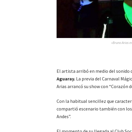
»Bruno Arias e
El artista arribó en medio del sonido 
Aguaray.
La previa del Carnaval Mági
Arias arrancó su show con “Corazón d
Con la habitual sencillez que caracter
compartió escenario también con los
Andes”.
El momento de su llegada al Club Soci