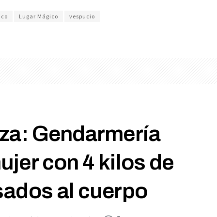
ico
Lugar Mágico
vespucio
za: Gendarmería
jer con 4 kilos de
ados al cuerpo