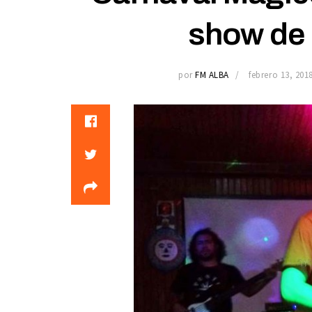
show de 
por
FM ALBA
febrero 13, 201