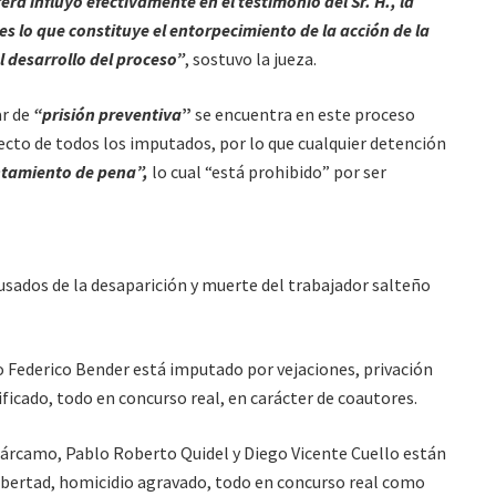
ra influyó efectivamente en el testimonio del Sr. H., la
es lo que constituye el entorpecimiento de la acción de la
l desarrollo del proceso”
, sostuvo la jueza.
ar de
“prisión preventiva
”
se encuentra en este proceso
cto de todos los imputados, por lo que cualquier detención
tamiento de pena”,
lo cual “está prohibido” por ser
cusados de la desaparición y muerte del trabajador salteño
o Federico Bender está imputado por vejaciones, privación
lificado, todo en concurso real, en carácter de coautores.
árcamo, Pablo Roberto Quidel y Diego Vicente Cuello están
libertad, homicidio agravado, todo en concurso real como