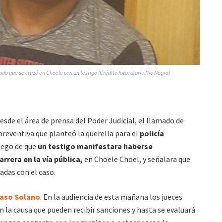
ado que se cruzó en Choele con un testigo (Crédito foto: diario Rio Negro)
esde el área de prensa del Poder Judicial, el llamado de
preventiva que planteó la querella para el
policía
uego de que
un testigo manifestara haberse
rrera en la vía pública,
en Choele Choel, y señalara que
adas con el caso.
caso Solano
. En la audiencia de esta mañana los jueces
n la causa que pueden recibir sanciones y hasta se evaluará