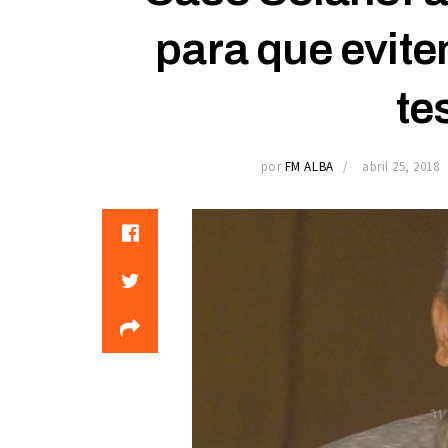
para que evite
te
por
FM ALBA
abril 25, 2018