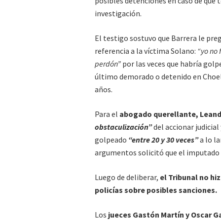
posibles detenciones en caso de que 
investigación.
El testigo sostuvo que Barrera le preg
referencia a la víctima Solano:
“yo no f
perdón”
por las veces que habría golp
último demorado o detenido en Choel
años.
Para el
abogado querellante, Leand
obstaculización”
del accionar judicia
golpeado
“entre 20 y 30 veces”
a lo l
argumentos solicitó que el imputado
Luego de deliberar,
el Tribunal no hi
policías sobre posibles sanciones.
Los
jueces Gastón Martín y Oscar Gat