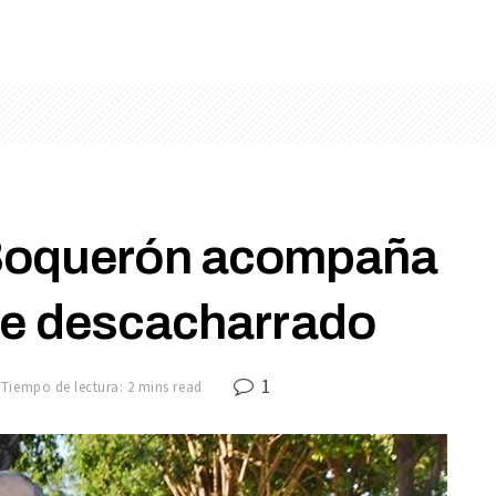
Boquerón acompaña
e descacharrado
1
Tiempo de lectura: 2 mins read