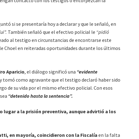
tengan contacto con los testigos o entorpezcan la
untó si se presentaría hoy a declarar y que le señaló, en
ui”.
También señaló que el efectivo policial le
“pidió
eado al testigo en circunstancias de encontrarse este
e Choel en reiteradas oportunidades durante los últimos
ro Aparicio
, el diálogo significó una
“evidente
l y tomó como agravante que el testigo declaró haber sido
argo de su vida por el mismo efectivo policial. Con esos
 sea
“detenido hasta la sentencia”.
zo lugar a la prisión preventiva, aunque advirtió a los
ti, en mayoría, coincidieron con la Fiscalía
en la falta