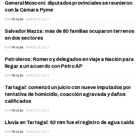
General Mosconi: diputados provinciales se reunieron
ACTUALIDAD
con la Cámara Pyme
POR
FM ALBA
MARZO 29, 2017
Salvador Mazza: más de 80 familias ocuparon terrenos
ACTUALIDAD
en dos sectores
POR
FM ALBA
MARZO 28, 2017
Petroleros: Romero y delegados en viaje a Nación para
ACTUALIDAD
llegar a un acuerdo con Petro AP
POR
FM ALBA
MARZO 27, 2017
Tartagal: comenzó un juicio con nueve imputados por
ACTUALIDAD
tentativa de homicidio, coacción agravada y daños
calificados
POR
FM ALBA
MARZO 27, 2017
Lluvia en Tartagal: 62 mm fue el registro de agua caída
ACTUALIDAD
POR
FM ALBA
MARZO 27, 2017