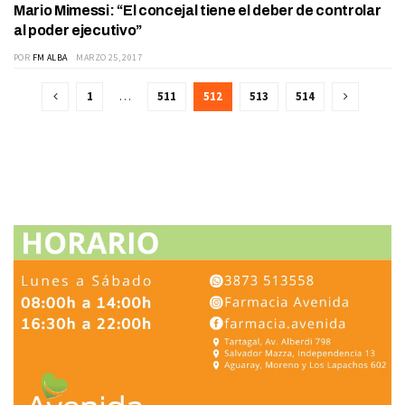
Mario Mimessi: “El concejal tiene el deber de controlar
ACTUALIDAD
al poder ejecutivo”
POR
FM ALBA
MARZO 25, 2017
1
…
511
512
513
514