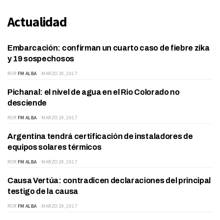
Actualidad
Embarcación: confirman un cuarto caso de fiebre zika
ACTUALIDAD
y 19 sospechosos
POR
FM ALBA
MARZO 30, 2017
Pichanal: el nivel de agua en el Rio Colorado no
ACTUALIDAD
desciende
POR
FM ALBA
MARZO 29, 2017
Argentina tendrá certificación de instaladores de
ACTUALIDAD
equipos solares térmicos
POR
FM ALBA
MARZO 29, 2017
Causa Vertúa: contradicen declaraciones del principal
ACTUALIDAD
testigo de la causa
POR
FM ALBA
MARZO 29, 2017