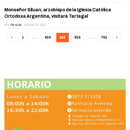
Monseñor Siluan, arzobispo de la Iglesia Católica
ACTUALIDAD
Ortodoxa Argentina, visitará Tartagal
POR
FM ALBA
AGOSTO 29, 2017
1
…
654
655
656
…
702