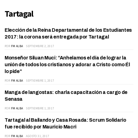
Tartagal
Elección de la Reina Departamental de los Estudiantes
ACTUALIDAD
2017: la corona será entregada por Tartagal
POR
FM ALBA
SEPTIEMBRE 2, 2017
Monseñor Siluan Muci: “Anhelamos el día de lograr la
ACTUALIDAD
unión de todos los cristianos y adorar a Cristo como Él
lo pide”
POR
FM ALBA
SEPTIEMBRE 1, 2017
Manga de langostas: charla capacitación a cargo de
ACTUALIDAD
Senasa
POR
FM ALBA
SEPTIEMBRE 1, 2017
Tartagal al Bailando y Casa Rosada: Scrum Solidario
ACTUALIDAD
fue recibido por Mauricio Macri
POR
FM ALBA
AGOSTO 31, 2017