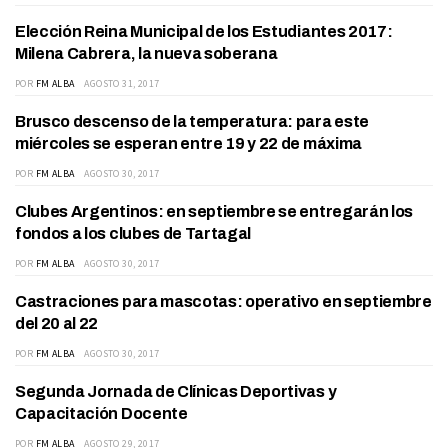
Elección Reina Municipal de los Estudiantes 2017:
ACTUALIDAD
Milena Cabrera, la nueva soberana
POR
FM ALBA
AGOSTO 31, 2017
Brusco descenso de la temperatura: para este
TARTAGAL
miércoles se esperan entre 19 y 22 de máxima
POR
FM ALBA
AGOSTO 30, 2017
Clubes Argentinos: en septiembre se entregarán los
DEPARTAMENTO
fondos a los clubes de Tartagal
POR
FM ALBA
AGOSTO 30, 2017
Castraciones para mascotas: operativo en septiembre
ACTUALIDAD
del 20 al 22
POR
FM ALBA
AGOSTO 30, 2017
Segunda Jornada de Clínicas Deportivas y
DEPORTES
Capacitación Docente
POR
FM ALBA
AGOSTO 29, 2017