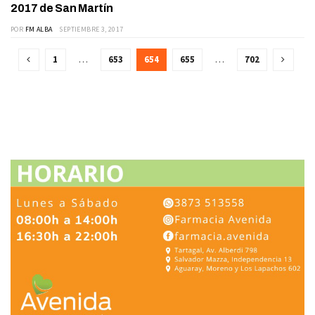
2017 de San Martín
POR
FM ALBA
SEPTIEMBRE 3, 2017
1
…
653
654
655
…
702