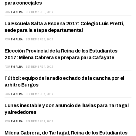
para concejales
POR
FM ALBA
SEPTIEMBRE 5, 2017
La Escuela Salta a Escena 2017: Colegio Luis Pretti,
DEPARTAMENTO
sede para la etapa departamental
POR
FM ALBA
SEPTIEMBRE 5, 2017
Elección Provincial de la Reina de los Estudiantes
ACTUALIDAD
2017: Milena Cabrera se prepara para Cafayate
POR
FM ALBA
SEPTIEMBRE 4, 2017
Fútbol: equipo de la radio echado de la cancha por el
DEPARTAMENTO
árbitro Burgos
POR
FM ALBA
SEPTIEMBRE 4, 2017
Lunes inestable y con anuncio de lluvias para Tartagal
ACTUALIDAD
y alrededores
POR
FM ALBA
SEPTIEMBRE 4, 2017
Milena Cabrera, de Tartagal, Reina de los Estudiantes
ACTUALIDAD