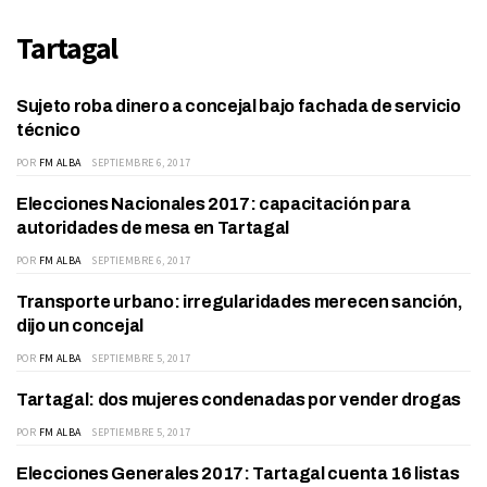
Tartagal
Sujeto roba dinero a concejal bajo fachada de servicio
ACTUALIDAD
técnico
POR
FM ALBA
SEPTIEMBRE 6, 2017
Elecciones Nacionales 2017: capacitación para
ACTUALIDAD
autoridades de mesa en Tartagal
POR
FM ALBA
SEPTIEMBRE 6, 2017
Transporte urbano: irregularidades merecen sanción,
ACTUALIDAD
dijo un concejal
POR
FM ALBA
SEPTIEMBRE 5, 2017
Tartagal: dos mujeres condenadas por vender drogas
JUDICIALES
POR
FM ALBA
SEPTIEMBRE 5, 2017
Elecciones Generales 2017: Tartagal cuenta 16 listas
ACTUALIDAD