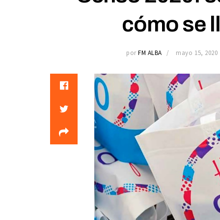
cómo se l
por
FM ALBA
mayo 15, 2020