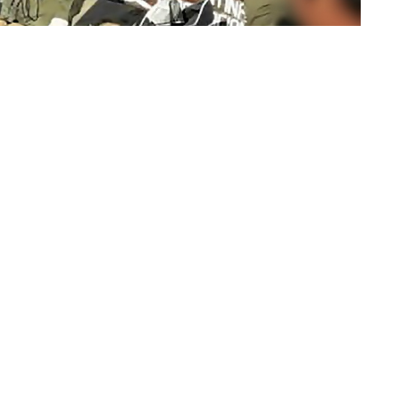
n 29 kilos de marihuana (Imagen: prensa Gendarmería Nacional)
la pena más alta
, en tanto que
Eduar Santillán y Marcelo
condenados a cuatro y tres años.
El resto de los
d, aún siguen bajo proceso. También se dictaron decomisos
urrió el
19 de octubre de 2019.
fiscal federal Eduardo Villalba,
en representación de la
 de tres de los once imputados del caso
, que
saltó a la
de una investigación impulsada junto al
titular de la
 (PROCUNAR) , Diego Iglesias.