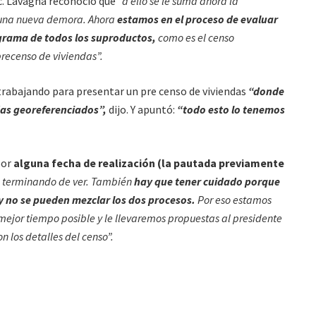
dec. Lavagna reconoció que
“a ello se le suma ahora la
una nueva demora. Ahora
estamos en el proceso de evaluar
grama de todos los suproductos,
como es el censo
recenso de viviendas”.
rabajando para presentar un pre censo de viviendas
“donde
das georeferenciados”,
dijo. Y apuntó:
“todo esto lo tenemos
por
alguna fecha de realización (la pautada previamente
 terminando de ver. También
hay que tener cuidado porque
 y no se pueden mezclar los dos procesos.
Por eso estamos
ejor tiempo posible y le llevaremos propuestas al presidente
n los detalles del censo”.