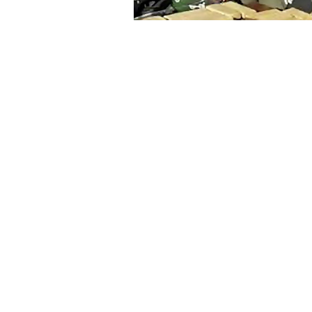
»La banda fue interceptada co
A
Juan Antonio Lapad se le impuso 
Cruz, otros dos imputados, fueron 
acusados, entre ellos un hijo de Lapa
de vehículos y multas. El operativo oc
En una audiencia de acuerdo pleno, el
Unidad Fiscal Salta,
logró la
condena
luz el 18 de octubre
pasado a partir 
Procuraduría de Narcocriminalidad