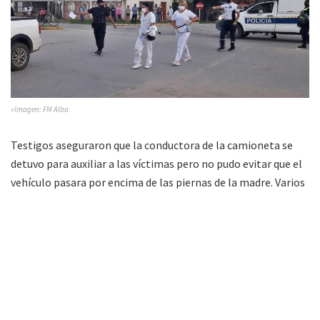
»Imagen: FM Alba
Testigos aseguraron que la conductora de la camioneta se
detuvo para auxiliar a las víctimas pero no pudo evitar que el
vehículo pasara por encima de las piernas de la madre. Varios
de los vecinos llamaron con urgencia tanto al
Servicio de
Emergencia 911
como al
Hospital Zonal
pero no había
ambulancias disponibles, de manera que un móvil de Policía
se acercó para el traslado de los heridos con recursos y
personal de salud.
El tránsito se interrumpió por 1° Junta y en Avenida Moreno