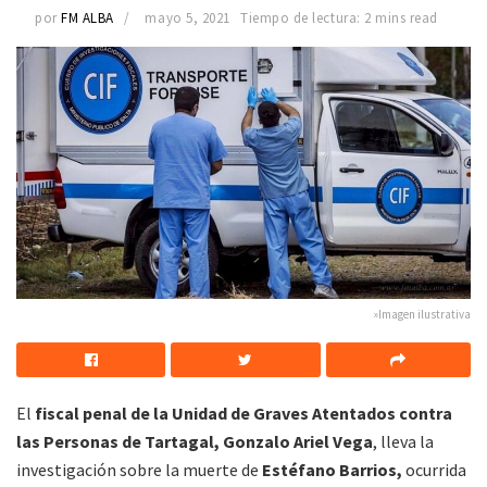
por
FM ALBA
mayo 5, 2021
Tiempo de lectura: 2 mins read
»Imagen ilustrativa
El
fiscal penal de la Unidad de Graves Atentados contra
las Personas de Tartagal, Gonzalo Ariel Vega
, lleva la
investigación sobre la muerte de
Estéfano Barrios,
ocurrida